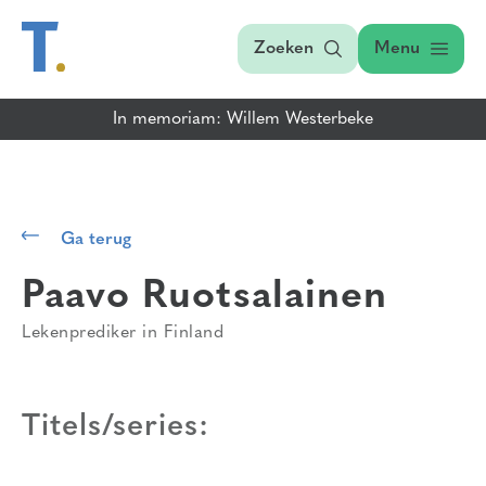
Zoeken
Menu
In memoriam: Willem Westerbeke
Ga terug
Paavo Ruotsalainen
Lekenprediker in Finland
Titels/series: