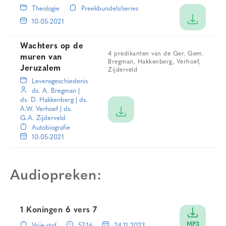
Theologie
Preekbundels/series
10-05-2021
Wachters op de
4 predikanten van de Ger. Gem.
muren van
Bregman, Hakkenberg, Verhoef,
Jeruzalem
Zijderveld
Levensgeschiedenis
ds. A. Bregman
|
ds. D. Hakkenberg
|
ds.
A.W. Verhoef
|
ds.
G.A. Zijderveld
Autobiografie
10-05-2021
Audiopreken:
1 Koningen 6 vers 7
MP3
Vrije stof
57:16
24-11-2023