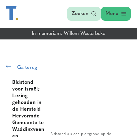
Zoeken
Menu
In memoriam: Willem Westerbeke
Ga terug
Bidstond
voor Israël;
Lezing
gehouden in
de Hersteld
Hervormde
Gemeente te
Waddinxveen
Bidstond als een pleitgrond op de
en