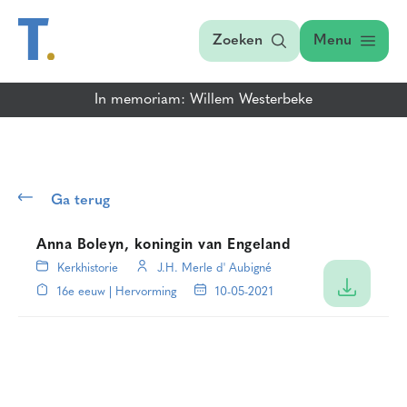
Zoeken
Menu
In memoriam: Willem Westerbeke
Ga terug
Anna Boleyn, koningin van Engeland
Kerkhistorie
J.H. Merle d' Aubigné
16e eeuw | Hervorming
10-05-2021