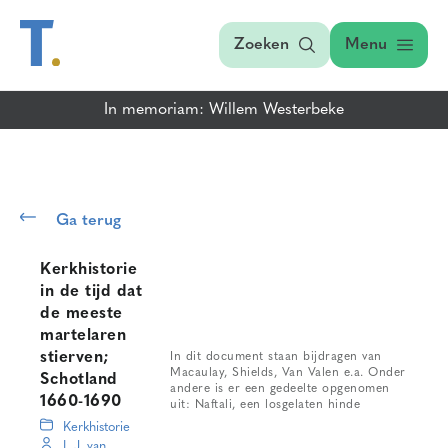
Zoeken
Menu
In memoriam: Willem Westerbeke
Ga terug
Kerkhistorie
in de tijd dat
de meeste
martelaren
stierven;
In dit document staan bijdragen van
Macaulay, Shields, Van Valen e.a. Onder
Schotland
andere is er een gedeelte opgenomen
1660-1690
uit: Naftali, een losgelaten hinde
Kerkhistorie
L.J. van