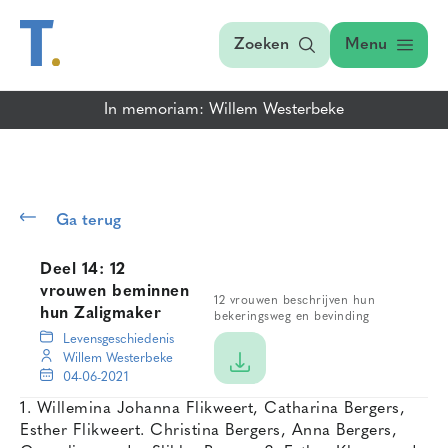
Zoeken
Menu
In memoriam: Willem Westerbeke
Ga terug
Deel 14: 12
vrouwen beminnen
12 vrouwen beschrijven hun
hun Zaligmaker
bekeringsweg en bevinding
Levensgeschiedenis
Willem Westerbeke
04-06-2021
1. Willemina Johanna Flikweert, Catharina Bergers,
Esther Flikweert. Christina Bergers, Anna Bergers,