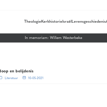
Theologie
Kerkhistorie
Israël
Levensgeschiedenis
In memoriam: Willem Westerbeke
oop en belijdenis
Literatuur
10-05-2021