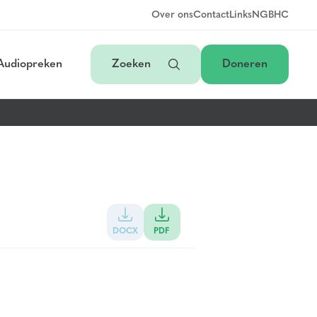
Over ons
Contact
Links
NGB
HC
Audiopreken
Zoeken
Doneren
DOCX
PDF