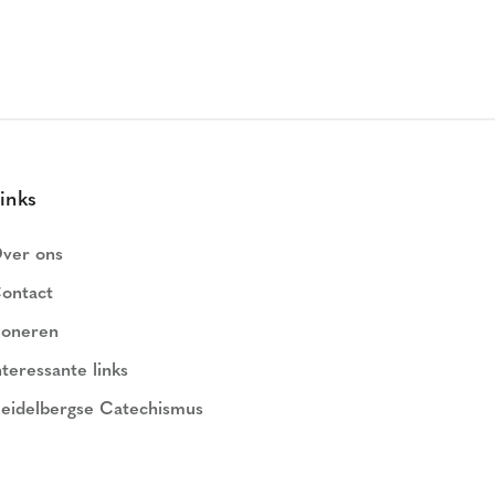
inks
ver ons
ontact
oneren
nteressante links
eidelbergse Catechismus
ederlands Geloofsbelijdenis