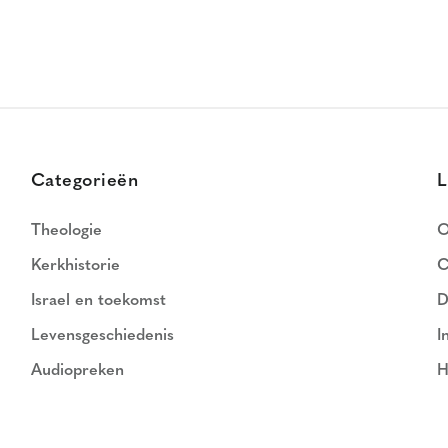
Categorieën
L
Theologie
O
Kerkhistorie
C
Israel en toekomst
D
Levensgeschiedenis
I
Audiopreken
H
N