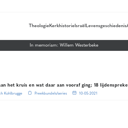
Theologie
Kerkhistorie
Israël
Levensgeschiedenis
In memoriam: Willem Westerbeke
an het kruis en wat daar aan vooraf ging; 18 lijdensprek
ch Kohlbrugge
Preekbundels/series
10-05-2021