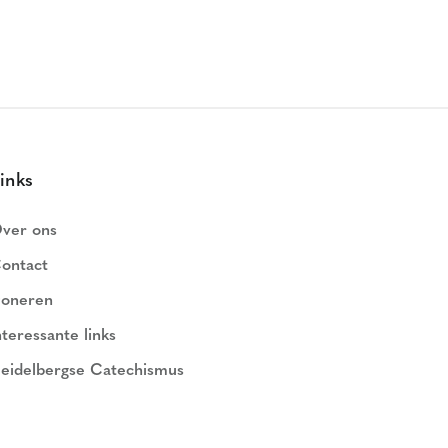
inks
ver ons
ontact
oneren
nteressante links
eidelbergse Catechismus
ederlands Geloofsbelijdenis