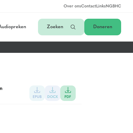
Over ons
Contact
Links
NGB
HC
Audiopreken
Zoeken
Doneren
en
EPUB
DOCX
PDF