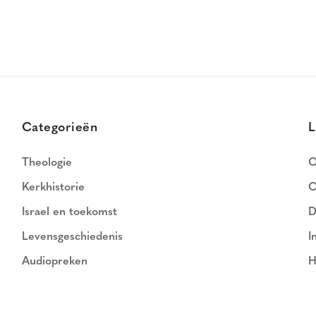
Categorieën
L
Theologie
O
Kerkhistorie
C
Israel en toekomst
D
Levensgeschiedenis
I
Audiopreken
H
N