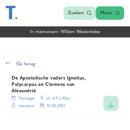
Zoeken
Menu
In memoriam: Willem Westerbeke
Ga terug
De Apostolische vaders Ignatius,
Polycarpus en Clemens van
Alexandrië
Theologie
dr. A.F.J. Klijn
Literatuur
10-05-2021