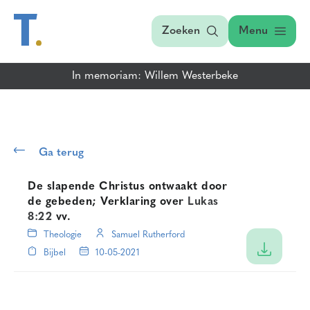
Zoeken
Menu
In memoriam: Willem Westerbeke
Ga terug
De slapende Christus ontwaakt door
de gebeden; Verklaring over
Lukas
8:22
vv.
Theologie
Samuel Rutherford
Bijbel
10-05-2021