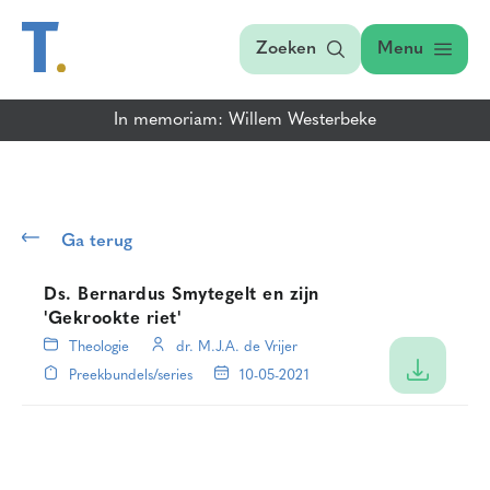
Zoeken
Menu
In memoriam: Willem Westerbeke
Ga terug
Ds. Bernardus Smytegelt en zijn
'Gekrookte riet'
Theologie
dr. M.J.A. de Vrijer
Preekbundels/series
10-05-2021