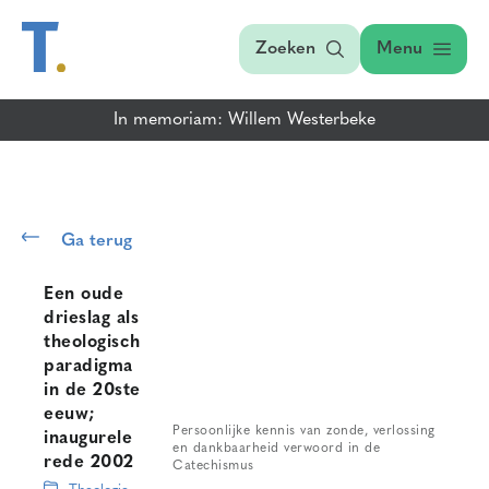
Zoeken
Menu
In memoriam: Willem Westerbeke
Ga terug
Een oude
drieslag als
theologisch
paradigma
in de 20ste
eeuw;
Persoonlijke kennis van zonde, verlossing
inaugurele
en dankbaarheid verwoord in de
rede 2002
Catechismus