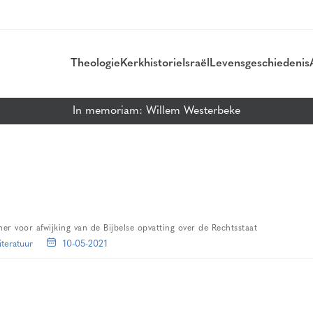
Theologie
Kerkhistorie
Israël
Levensgeschiedenis
In memoriam: Willem Westerbeke
her voor afwijking van de Bijbelse opvatting over de Rechtsstaat
iteratuur
10-05-2021