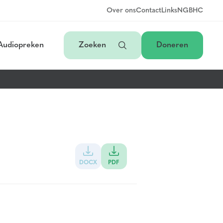
Over ons
Contact
Links
NGB
HC
Audiopreken
Zoeken
Doneren
DOCX
PDF