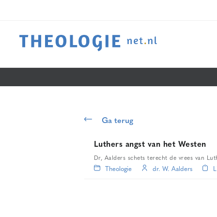
Ga terug
Luthers angst van het Westen
Dr, Aalders schets terecht de vrees van Lut
Theologie
dr. W. Aalders
L