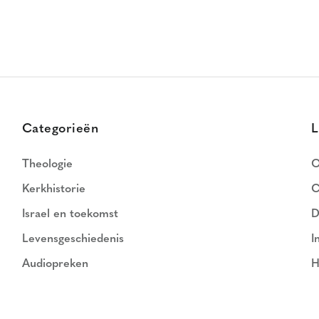
Categorieën
L
Theologie
O
Kerkhistorie
C
Israel en toekomst
D
Levensgeschiedenis
I
Audiopreken
H
N