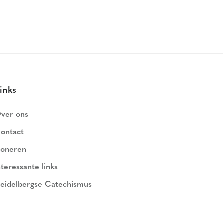
inks
ver ons
ontact
oneren
nteressante links
eidelbergse Catechismus
ederlands Geloofsbelijdenis