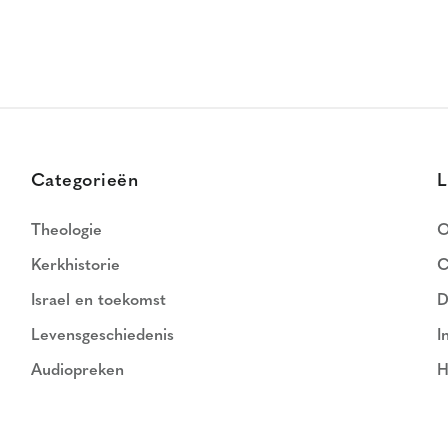
Categorieën
L
Theologie
O
Kerkhistorie
C
Israel en toekomst
D
Levensgeschiedenis
I
Audiopreken
H
N