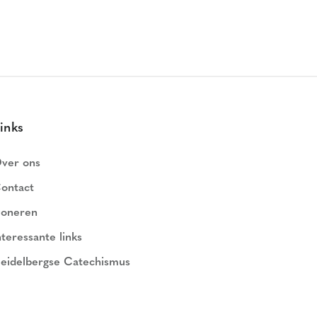
inks
ver ons
ontact
oneren
nteressante links
eidelbergse Catechismus
ederlands Geloofsbelijdenis