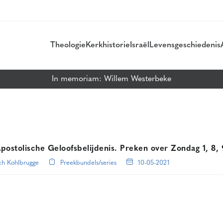
Theologie
Kerkhistorie
Israël
Levensgeschiedenis
In memoriam: Willem Westerbeke
postolische Geloofsbelijdenis. Preken over Zondag 1, 8, 
ch Kohlbrugge
Preekbundels/series
10-05-2021