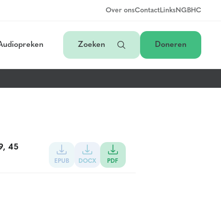
Over ons
Contact
Links
NGB
HC
Audiopreken
Zoeken
Doneren
9, 45
EPUB
DOCX
PDF