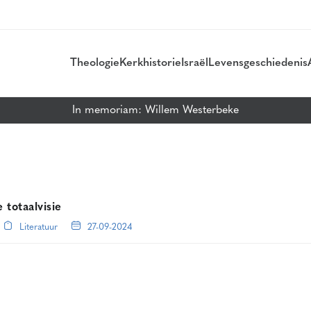
Theologie
Kerkhistorie
Israël
Levensgeschiedenis
In memoriam: Willem Westerbeke
totaalvisie
Literatuur
27-09-2024