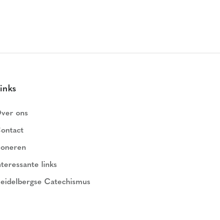
inks
ver ons
ontact
oneren
nteressante links
eidelbergse Catechismus
ederlands Geloofsbelijdenis