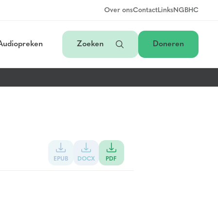
Over ons
Contact
Links
NGB
HC
Audiopreken
Zoeken
Doneren
EPUB
DOCX
PDF