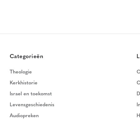
Categorieën
L
Theologie
O
Kerkhistorie
C
Israel en toekomst
D
Levensgeschiedenis
I
Audiopreken
H
N