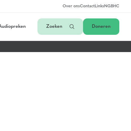
Over ons
Contact
Links
NGB
HC
Audiopreken
Zoeken
Doneren