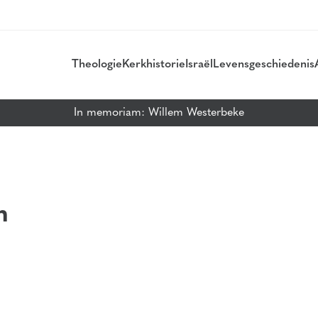
Theologie
Kerkhistorie
Israël
Levensgeschiedenis
In memoriam: Willem Westerbeke
n