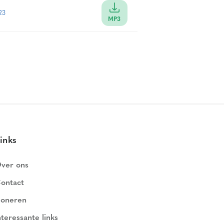
23
MP3
inks
ver ons
ontact
oneren
nteressante links