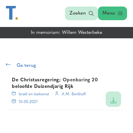
Zoeken
Menu
In memoriam: Willem Westerbeke
Ga terug
De Christusregering;
Openbaring 20
beloofde Duizendjarig Rijk
Israël en toekomst
A.M. Berkhoff
10-05-2021