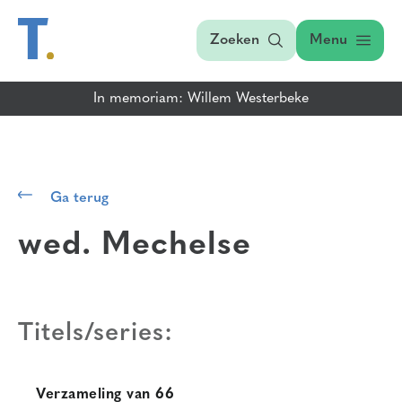
Zoeken
Menu
In memoriam: Willem Westerbeke
Ga terug
wed. Mechelse
Titels/series:
Verzameling van 66