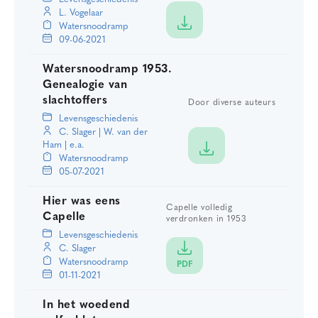
L. Vogelaar
Watersnoodramp
09-06-2021
Watersnoodramp 1953.
Genealogie van
slachtoffers
Door diverse auteurs
Levensgeschiedenis
C. Slager
|
W. van der
Ham
|
e.a.
Watersnoodramp
05-07-2021
Hier was eens
Capelle volledig
Capelle
verdronken in 1953
Levensgeschiedenis
C. Slager
Watersnoodramp
PDF
01-11-2021
In het woedend